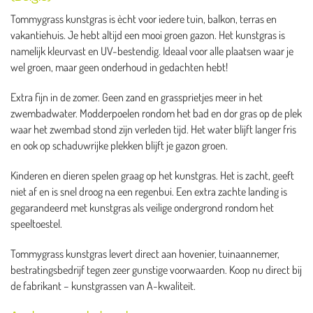
Tommygrass kunstgras is ècht voor iedere tuin, balkon, terras en
vakantiehuis. Je hebt altijd een mooi groen gazon. Het kunstgras is
namelijk kleurvast en UV-bestendig. Ideaal voor alle plaatsen waar je
wel groen, maar geen onderhoud in gedachten hebt!
Extra fijn in de zomer. Geen zand en grassprietjes meer in het
zwembadwater. Modderpoelen rondom het bad en dor gras op de plek
waar het zwembad stond zijn verleden tijd. Het water blijft langer fris
en ook op schaduwrijke plekken blijft je gazon groen.
Kinderen en dieren spelen graag op het kunstgras. Het is zacht, geeft
niet af en is snel droog na een regenbui. Een extra zachte landing is
gegarandeerd met kunstgras als veilige ondergrond rondom het
speeltoestel.
Tommygrass kunstgras levert direct aan hovenier, tuinaannemer,
bestratingsbedrijf tegen zeer gunstige voorwaarden. Koop nu direct bij
de fabrikant – kunstgrassen van A-kwaliteit.