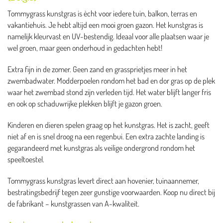
Tommygrass kunstgras is ècht voor iedere tuin, balkon, terras en
vakantiehuis. Je hebt altijd een mooi groen gazon. Het kunstgras is
namelijk kleurvast en UV-bestendig. Ideaal voor alle plaatsen waar je
wel groen, maar geen onderhoud in gedachten hebt!
Extra fijn in de zomer. Geen zand en grassprietjes meer in het
zwembadwater. Modderpoelen rondom het bad en dor gras op de plek
waar het zwembad stond zijn verleden tijd. Het water blijft langer fris
en ook op schaduwrijke plekken blijft je gazon groen.
Kinderen en dieren spelen graag op het kunstgras. Het is zacht, geeft
niet af en is snel droog na een regenbui. Een extra zachte landing is
gegarandeerd met kunstgras als veilige ondergrond rondom het
speeltoestel.
Tommygrass kunstgras levert direct aan hovenier, tuinaannemer,
bestratingsbedrijf tegen zeer gunstige voorwaarden. Koop nu direct bij
de fabrikant – kunstgrassen van A-kwaliteit.