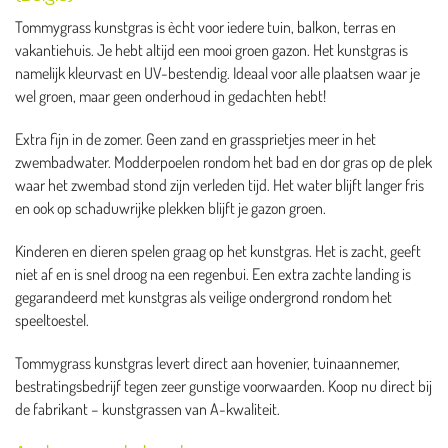
Tommygrass kunstgras is ècht voor iedere tuin, balkon, terras en
vakantiehuis. Je hebt altijd een mooi groen gazon. Het kunstgras is
namelijk kleurvast en UV-bestendig. Ideaal voor alle plaatsen waar je
wel groen, maar geen onderhoud in gedachten hebt!
Extra fijn in de zomer. Geen zand en grassprietjes meer in het
zwembadwater. Modderpoelen rondom het bad en dor gras op de plek
waar het zwembad stond zijn verleden tijd. Het water blijft langer fris
en ook op schaduwrijke plekken blijft je gazon groen.
Kinderen en dieren spelen graag op het kunstgras. Het is zacht, geeft
niet af en is snel droog na een regenbui. Een extra zachte landing is
gegarandeerd met kunstgras als veilige ondergrond rondom het
speeltoestel.
Tommygrass kunstgras levert direct aan hovenier, tuinaannemer,
bestratingsbedrijf tegen zeer gunstige voorwaarden. Koop nu direct bij
de fabrikant – kunstgrassen van A-kwaliteit.