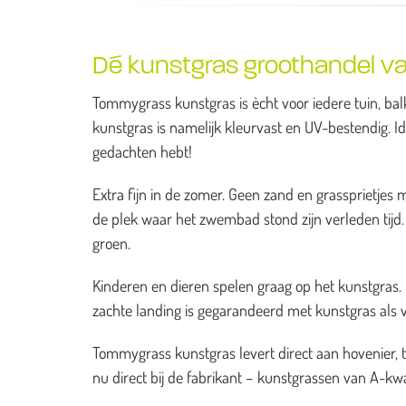
Dé kunstgras groothandel v
Tommygrass kunstgras is ècht voor iedere tuin, balk
kunstgras is namelijk kleurvast en UV-bestendig. I
gedachten hebt!
Extra fijn in de zomer. Geen zand en grassprietj
de plek waar het zwembad stond zijn verleden tijd. H
groen.
Kinderen en dieren spelen graag op het kunstgras. He
zachte landing is gegarandeerd met kunstgras als 
Tommygrass kunstgras levert direct aan hovenier, 
nu direct bij de fabrikant – kunstgrassen van A-kwal