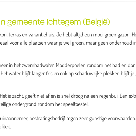
an gemeente Ichtegem (België)
on, terras en vakantiehuis. Je hebt altijd een mooi groen gazon. H
deaal voor alle plaatsen waar je wel groen, maar geen onderhoud i
es meer in het zwembadwater. Modderpoelen rondom het bad en dor
et water blijft langer fris en ook op schaduwrijke plekken blijft je
t is zacht, geeft niet af en is snel droog na een regenbui. Een ext
veilige ondergrond rondom het speeltoestel.
tuinaannemer, bestratingsbedrijf tegen zeer gunstige voorwaarden
iteit.