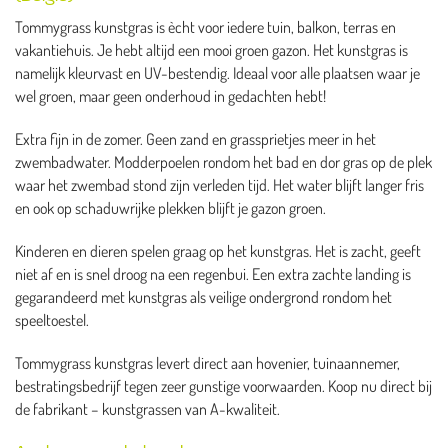
Tommygrass kunstgras is ècht voor iedere tuin, balkon, terras en
vakantiehuis. Je hebt altijd een mooi groen gazon. Het kunstgras is
namelijk kleurvast en UV-bestendig. Ideaal voor alle plaatsen waar je
wel groen, maar geen onderhoud in gedachten hebt!
Extra fijn in de zomer. Geen zand en grassprietjes meer in het
zwembadwater. Modderpoelen rondom het bad en dor gras op de plek
waar het zwembad stond zijn verleden tijd. Het water blijft langer fris
en ook op schaduwrijke plekken blijft je gazon groen.
Kinderen en dieren spelen graag op het kunstgras. Het is zacht, geeft
niet af en is snel droog na een regenbui. Een extra zachte landing is
gegarandeerd met kunstgras als veilige ondergrond rondom het
speeltoestel.
Tommygrass kunstgras levert direct aan hovenier, tuinaannemer,
bestratingsbedrijf tegen zeer gunstige voorwaarden. Koop nu direct bij
de fabrikant – kunstgrassen van A-kwaliteit.