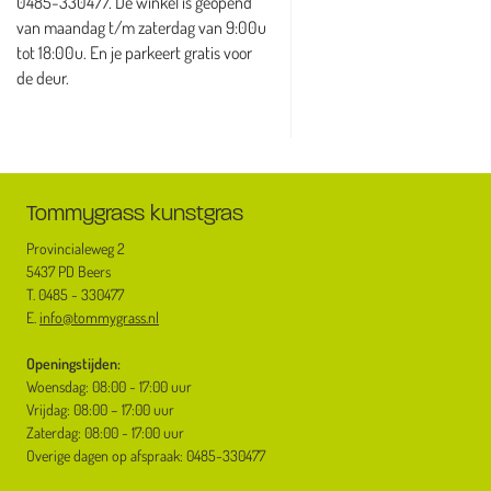
0485-330477. De winkel is geopend
van maandag t/m zaterdag van 9:00u
tot 18:00u. En je parkeert gratis voor
de deur.
Tommygrass kunstgras
Provincialeweg 2
5437 PD Beers
T. 0485 - 330477
E.
info@tommygrass.nl
Openingstijden:
Woensdag: 08:00 - 17:00 uur
Vrijdag: 08:00 – 17:00 uur
Zaterdag: 08:00 - 17:00 uur
Overige dagen op afspraak: 0485-330477