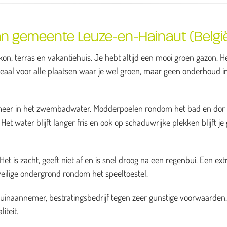
an gemeente Leuze-en-Hainaut (Belgi
on, terras en vakantiehuis. Je hebt altijd een mooi groen gazon. H
deaal voor alle plaatsen waar je wel groen, maar geen onderhoud i
es meer in het zwembadwater. Modderpoelen rondom het bad en dor
et water blijft langer fris en ook op schaduwrijke plekken blijft je
t is zacht, geeft niet af en is snel droog na een regenbui. Een ext
veilige ondergrond rondom het speeltoestel.
tuinaannemer, bestratingsbedrijf tegen zeer gunstige voorwaarden
iteit.