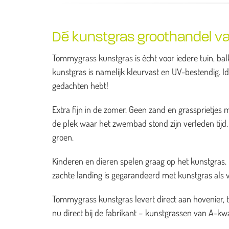
Dé kunstgras groothandel v
Tommygrass kunstgras is ècht voor iedere tuin, balk
kunstgras is namelijk kleurvast en UV-bestendig. I
gedachten hebt!
Extra fijn in de zomer. Geen zand en grassprietj
de plek waar het zwembad stond zijn verleden tijd. H
groen.
Kinderen en dieren spelen graag op het kunstgras. He
zachte landing is gegarandeerd met kunstgras als 
Tommygrass kunstgras levert direct aan hovenier, 
nu direct bij de fabrikant – kunstgrassen van A-kwal