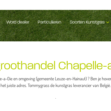
Word dealer
Particulieren
Soorten Kunstgras
roothandel Chapelle-
le-a-Oie en omgeving (gemeente Leuze-en-Hainaut) ? Ben je hoveni
het juiste adres. Tommygrass de kunstgras leverancier van België.
.