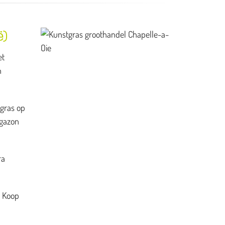
ë)
et
n
 gras op
 gazon
ra
. Koop