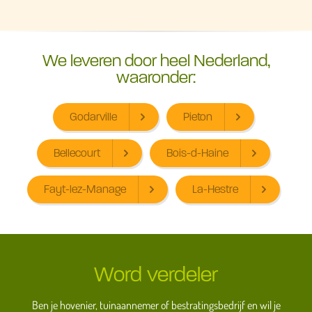
We leveren door heel Nederland,
waaronder:
Godarville
Pieton
Bellecourt
Bois-d-Haine
Fayt-lez-Manage
La-Hestre
Word verdeler
Ben je hovenier, tuinaannemer of bestratingsbedrijf en wil je