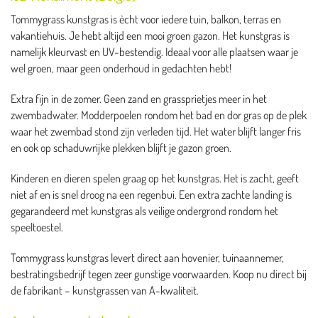
Tommygrass kunstgras is ècht voor iedere tuin, balkon, terras en
vakantiehuis. Je hebt altijd een mooi groen gazon. Het kunstgras is
namelijk kleurvast en UV-bestendig. Ideaal voor alle plaatsen waar je
wel groen, maar geen onderhoud in gedachten hebt!
Extra fijn in de zomer. Geen zand en grassprietjes meer in het
zwembadwater. Modderpoelen rondom het bad en dor gras op de plek
waar het zwembad stond zijn verleden tijd. Het water blijft langer fris
en ook op schaduwrijke plekken blijft je gazon groen.
Kinderen en dieren spelen graag op het kunstgras. Het is zacht, geeft
niet af en is snel droog na een regenbui. Een extra zachte landing is
gegarandeerd met kunstgras als veilige ondergrond rondom het
speeltoestel.
Tommygrass kunstgras levert direct aan hovenier, tuinaannemer,
bestratingsbedrijf tegen zeer gunstige voorwaarden. Koop nu direct bij
de fabrikant – kunstgrassen van A-kwaliteit.