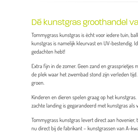
Dé kunstgras groothandel v
Tommygrass kunstgras is ècht voor iedere tuin, balk
kunstgras is namelijk kleurvast en UV-bestendig. I
gedachten hebt!
Extra fijn in de zomer. Geen zand en grassprietj
de plek waar het zwembad stond zijn verleden tijd. H
groen.
Kinderen en dieren spelen graag op het kunstgras. He
zachte landing is gegarandeerd met kunstgras als 
Tommygrass kunstgras levert direct aan hovenier, 
nu direct bij de fabrikant – kunstgrassen van A-kwal