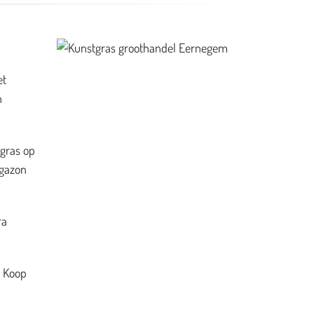
et
n
 gras op
 gazon
ra
. Koop