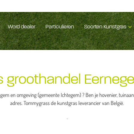
Word dealer
Particulieren
Soorten Kunstgras
s groothandel Eerneg
gem en omgeving (gemeente Ichtegem) ? Ben je hovenier, tuinaann
adres. Tommygrass de kunstgras leverancier van België.
.