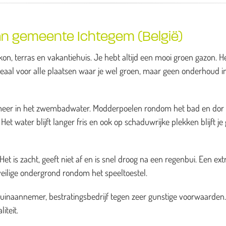
an gemeente Ichtegem (België)
on, terras en vakantiehuis. Je hebt altijd een mooi groen gazon. H
deaal voor alle plaatsen waar je wel groen, maar geen onderhoud i
es meer in het zwembadwater. Modderpoelen rondom het bad en dor
et water blijft langer fris en ook op schaduwrijke plekken blijft je
t is zacht, geeft niet af en is snel droog na een regenbui. Een ext
veilige ondergrond rondom het speeltoestel.
tuinaannemer, bestratingsbedrijf tegen zeer gunstige voorwaarden
iteit.