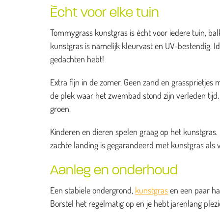
Ècht voor elke tuin
Tommygrass kunstgras is ècht voor iedere tuin, balk
kunstgras is namelijk kleurvast en UV-bestendig. I
gedachten hebt!
Extra fijn in de zomer. Geen zand en grassprietj
de plek waar het zwembad stond zijn verleden tijd. H
groen.
Kinderen en dieren spelen graag op het kunstgras. He
zachte landing is gegarandeerd met kunstgras als 
Aanleg en onderhoud
Een stabiele ondergrond,
kunstgras
en een paar han
Borstel het regelmatig op en je hebt jarenlang ple