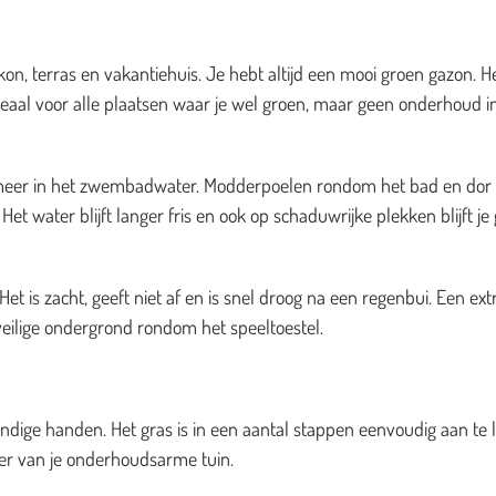
on, terras en vakantiehuis. Je hebt altijd een mooi groen gazon. H
deaal voor alle plaatsen waar je wel groen, maar geen onderhoud i
es meer in het zwembadwater. Modderpoelen rondom het bad en dor
et water blijft langer fris en ook op schaduwrijke plekken blijft je
t is zacht, geeft niet af en is snel droog na een regenbui. Een ext
veilige ondergrond rondom het speeltoestel.
dige handen. Het gras is in een aantal stappen eenvoudig aan te 
zier van je onderhoudsarme tuin.