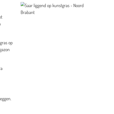
et
n
 gras op
 gazon
ra
leggen.