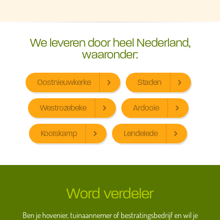
We leveren door heel Nederland,
waaronder:
Oostnieuwkerke
Staden
Westrozebeke
Ardooie
Koolskamp
Lendelede
Word verdeler
Ben je hovenier, tuinaannemer of bestratingsbedrijf en wil je