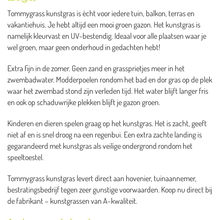
Tommygrass kunstgras is ècht voor iedere tuin, balkon, terras en
vakantiehuis. Je hebt altijd een mooi groen gazon. Het kunstgras is
namelijk kleurvast en UV-bestendig. Ideaal voor alle plaatsen waar je
wel groen, maar geen onderhoud in gedachten hebt!
Extra fijn in de zomer. Geen zand en grassprietjes meer in het
zwembadwater. Modderpoelen rondom het bad en dor gras op de plek
waar het zwembad stond zijn verleden tijd. Het water blijft langer fris
en ook op schaduwrijke plekken blijft je gazon groen.
Kinderen en dieren spelen graag op het kunstgras. Het is zacht, geeft
niet af en is snel droog na een regenbui. Een extra zachte landing is
gegarandeerd met kunstgras als veilige ondergrond rondom het
speeltoestel.
Tommygrass kunstgras levert direct aan hovenier, tuinaannemer,
bestratingsbedrijf tegen zeer gunstige voorwaarden. Koop nu direct bij
de fabrikant – kunstgrassen van A-kwaliteit.