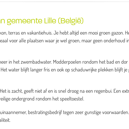
 gemeente Lille (België)
on, terras en vakantiehuis. Je hebt altijd een mooi groen gazon. H
deaal voor alle plaatsen waar je wel groen, maar geen onderhoud i
es meer in het zwembadwater. Modderpoelen rondom het bad en dor
et water blijft langer fris en ook op schaduwrijke plekken blijft je
t is zacht, geeft niet af en is snel droog na een regenbui. Een ext
veilige ondergrond rondom het speeltoestel.
tuinaannemer, bestratingsbedrijf tegen zeer gunstige voorwaarden
iteit.