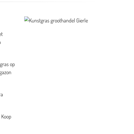
et
n
 gras op
 gazon
ra
. Koop