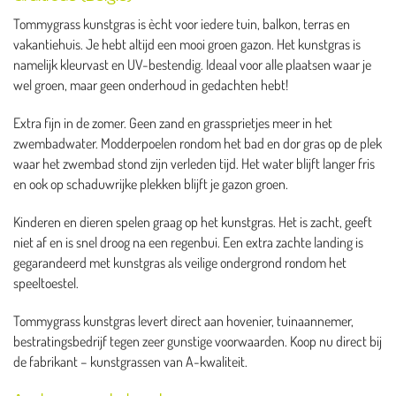
Tommygrass kunstgras is ècht voor iedere tuin, balkon, terras en
vakantiehuis. Je hebt altijd een mooi groen gazon. Het kunstgras is
namelijk kleurvast en UV-bestendig. Ideaal voor alle plaatsen waar je
wel groen, maar geen onderhoud in gedachten hebt!
Extra fijn in de zomer. Geen zand en grassprietjes meer in het
zwembadwater. Modderpoelen rondom het bad en dor gras op de plek
waar het zwembad stond zijn verleden tijd. Het water blijft langer fris
en ook op schaduwrijke plekken blijft je gazon groen.
Kinderen en dieren spelen graag op het kunstgras. Het is zacht, geeft
niet af en is snel droog na een regenbui. Een extra zachte landing is
gegarandeerd met kunstgras als veilige ondergrond rondom het
speeltoestel.
Tommygrass kunstgras levert direct aan hovenier, tuinaannemer,
bestratingsbedrijf tegen zeer gunstige voorwaarden. Koop nu direct bij
de fabrikant – kunstgrassen van A-kwaliteit.