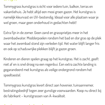
Tommygrass kunstgras is ècht voor iedere tuin, balkon, terras en
vakantiehuis. Je hebt altijd een mooi groen gazon. Het kunstgras is
namelijk kleurvast en UV-bestendig. Ideaal voor alle plaatsen waar je
wel groen, maar geen onderhoud in gedachten hebt!
Extra fijn in de zomer. Geen zand en grassprietjes meer in het
zwembadwater. Modderpoelen rondom het bad en dor gras op de plek
waar het zwembad stond zijn verleden tijd. Het water blijft langer fris
en ook op schaduwrijke plekken blijft je gazon groen.
Kinderen en dieren spelen graag op het kunstgras. Het is zacht, geeft
niet af en is snel droog na een regenbui. Een extra zachte landing is
gegarandeerd met kunstgras als veilige ondergrond rondom het
speeltoestel.
Tommygrass kunstgras levert direct aan hovenier, tuinaannemer,
bestratingsbedrijf tegen zeer gunstige voorwaarden. Koop nu direct bij
de fabrikant – kunstgrassen van A-kwaliteit.