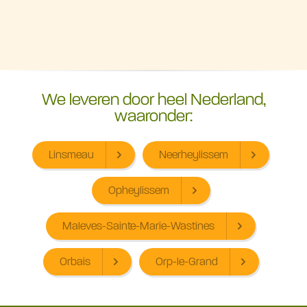
We leveren door heel Nederland,
waaronder:
Linsmeau
Neerheylissem
Opheylissem
Maleves-Sainte-Marie-Wastines
Orbais
Orp-le-Grand