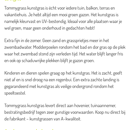
Tommygrass kunstgras is ècht voor iedere tuin, balkon, terras en
vakantiehuis. Je hebt altijd een mooi groen gazon. Het kunstgras is
namelijk kleurvast en UV-bestendig. Ideaal voor alle plaatsen waar je
wel groen, maar geen onderhoud in gedachten hebt!
Extra fijn in de zomer. Geen zand en grassprietjes meer in het
zwembadwater. Modderpoelen rondom het bad en dor gras op de plek
waar het zwembad stond zijn verleden tijd. Het water blijft langer fris
en ook op schaduwrijke plekken blijft je gazon groen.
Kinderen en dieren spelen graag op het kunstgras. Het is zacht, geeft
niet af en is snel droog na een regenbui. Een extra zachte landing is
gegarandeerd met kunstgras als veilige ondergrond rondom het
speeltoestel.
Tommygrass kunstgras levert direct aan hovenier, tuinaannemer,
bestratingsbedrijf tegen zeer gunstige voorwaarden. Koop nu direct bij
de fabrikant – kunstgrassen van A-kwaliteit.