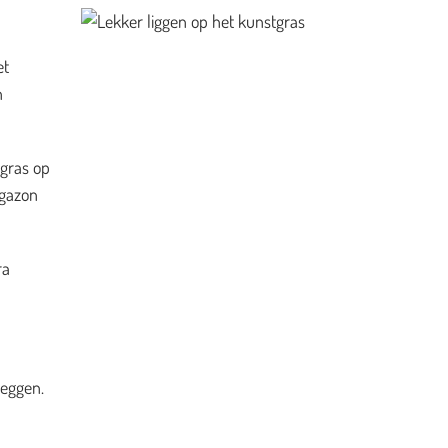
et
n
 gras op
 gazon
ra
leggen.