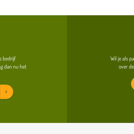
s bedrijf
Wil je als 
g dan nu het
over de