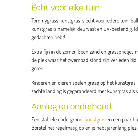
Ècht voor elke tuin
Tommygrass kunstgras is ècht voor iedere tuin, balk
kunstgras is namelijk kleurvast en UV-bestendig. I
gedachten hebt!
Extra fijn in de zomer. Geen zand en grassprietj
de plek waar het zwembad stond zijn verleden tijd. H
groen.
Kinderen en dieren spelen graag op het kunstgras. He
zachte landing is gegarandeerd met kunstgras als 
Aanleg en onderhoud
Een stabiele ondergrond,
kunstgras
en een paar han
Borstel het regelmatig op en je hebt jarenlang ple