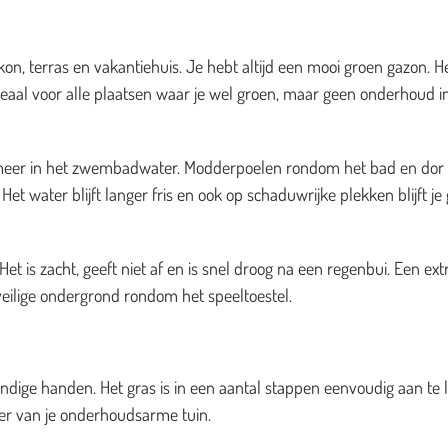
on, terras en vakantiehuis. Je hebt altijd een mooi groen gazon. H
deaal voor alle plaatsen waar je wel groen, maar geen onderhoud i
es meer in het zwembadwater. Modderpoelen rondom het bad en dor
et water blijft langer fris en ook op schaduwrijke plekken blijft je
t is zacht, geeft niet af en is snel droog na een regenbui. Een ext
veilige ondergrond rondom het speeltoestel.
dige handen. Het gras is in een aantal stappen eenvoudig aan te 
zier van je onderhoudsarme tuin.