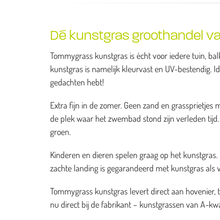
Dé kunstgras groothandel va
Tommygrass kunstgras is ècht voor iedere tuin, balk
kunstgras is namelijk kleurvast en UV-bestendig. I
gedachten hebt!
Extra fijn in de zomer. Geen zand en grassprietj
de plek waar het zwembad stond zijn verleden tijd. H
groen.
Kinderen en dieren spelen graag op het kunstgras. He
zachte landing is gegarandeerd met kunstgras als 
Tommygrass kunstgras levert direct aan hovenier, 
nu direct bij de fabrikant – kunstgrassen van A-kwal