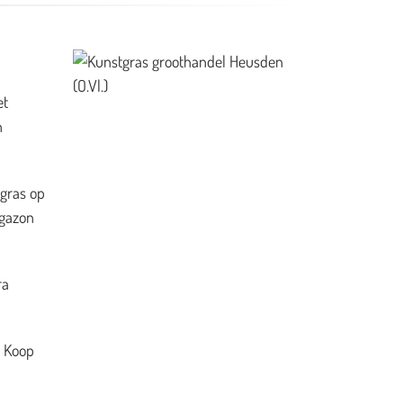
et
n
 gras op
 gazon
ra
. Koop