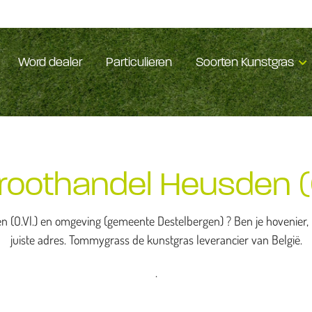
Word dealer
Particulieren
Soorten Kunstgras
roothandel Heusden (O
 (O.Vl.) en omgeving (gemeente Destelbergen) ? Ben je hovenier,
juiste adres. Tommygrass de kunstgras leverancier van België.
.