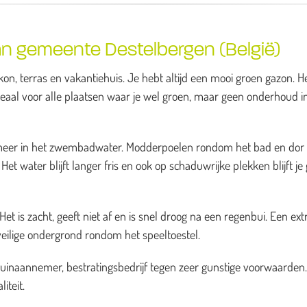
n gemeente Destelbergen (België)
on, terras en vakantiehuis. Je hebt altijd een mooi groen gazon. H
deaal voor alle plaatsen waar je wel groen, maar geen onderhoud i
es meer in het zwembadwater. Modderpoelen rondom het bad en dor
et water blijft langer fris en ook op schaduwrijke plekken blijft je
t is zacht, geeft niet af en is snel droog na een regenbui. Een ext
veilige ondergrond rondom het speeltoestel.
tuinaannemer, bestratingsbedrijf tegen zeer gunstige voorwaarden
iteit.