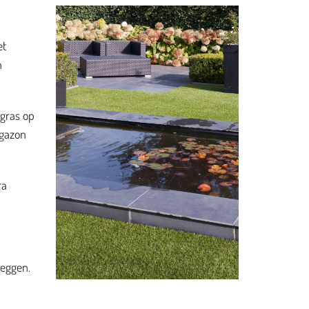
et
n
 gras op
 gazon
ra
leggen.