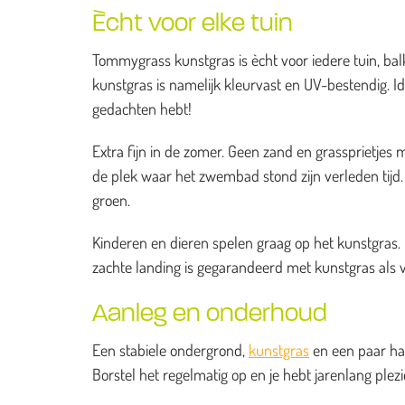
Ècht voor elke tuin
Tommygrass kunstgras is ècht voor iedere tuin, balk
kunstgras is namelijk kleurvast en UV-bestendig. I
gedachten hebt!
Extra fijn in de zomer. Geen zand en grassprietj
de plek waar het zwembad stond zijn verleden tijd. H
groen.
Kinderen en dieren spelen graag op het kunstgras. He
zachte landing is gegarandeerd met kunstgras als 
Aanleg en onderhoud
Een stabiele ondergrond,
kunstgras
en een paar han
Borstel het regelmatig op en je hebt jarenlang ple