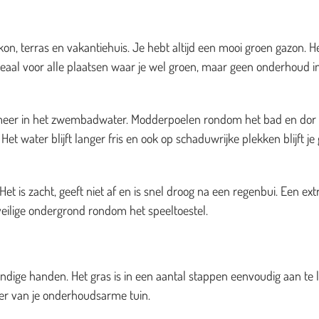
on, terras en vakantiehuis. Je hebt altijd een mooi groen gazon. H
deaal voor alle plaatsen waar je wel groen, maar geen onderhoud i
es meer in het zwembadwater. Modderpoelen rondom het bad en dor
et water blijft langer fris en ook op schaduwrijke plekken blijft je
t is zacht, geeft niet af en is snel droog na een regenbui. Een ext
veilige ondergrond rondom het speeltoestel.
dige handen. Het gras is in een aantal stappen eenvoudig aan te 
zier van je onderhoudsarme tuin.