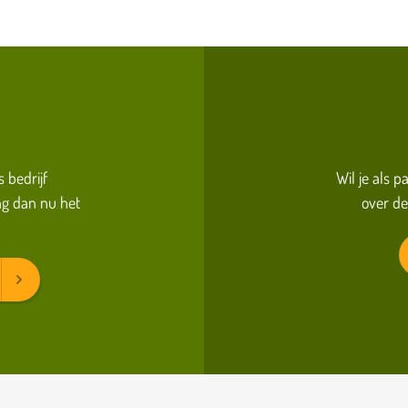
s bedrijf
Wil je als 
g dan nu het
over de