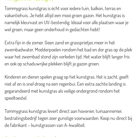
Tommygrass kunstgras is ècht voor iedere tuin, balkon, terras en
vakantiehuis. Je hebt altijd een mooi groen gazon. Het kunstgras is
namelijk kleurvast en UV-bestendig. Ideaal voor alle plaatsen waar je
wel groen, maar geen onderhoud in gedachten hebt!
Extra fijn in de zomer. Geen zand en grassprietjes meer in het
zwembadwater. Modderpoelen rondom het bad en dor gras op de plek
waar het zwembad stond zijn verleden tijd. Het water blijft langer fris
en ook op schaduwrijke plekken blijft je gazon groen.
Kinderen en dieren spelen graag op het kunstgras. Het is zacht, geeft
niet af en is snel droog na een regenbui. Een extra zachte landing is
gegarandeerd met kunstgras als veilige ondergrond rondom het
speeltoestel.
Tommygrass kunstgras levert direct aan hovenier, tuinaannemer,
bestratingsbedrijf tegen zeer gunstige voorwaarden. Koop nu direct bij
de fabrikant – kunstgrassen van A-kwaliteit.