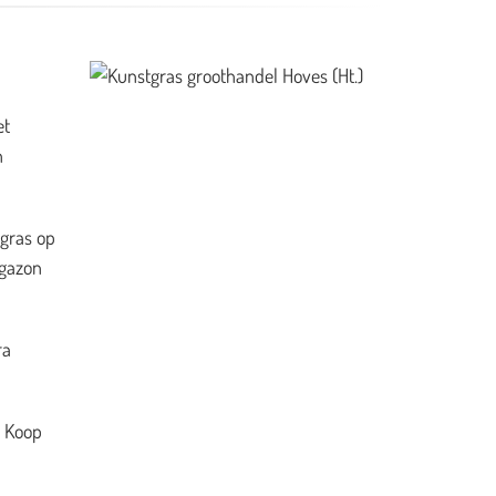
et
n
 gras op
 gazon
ra
. Koop