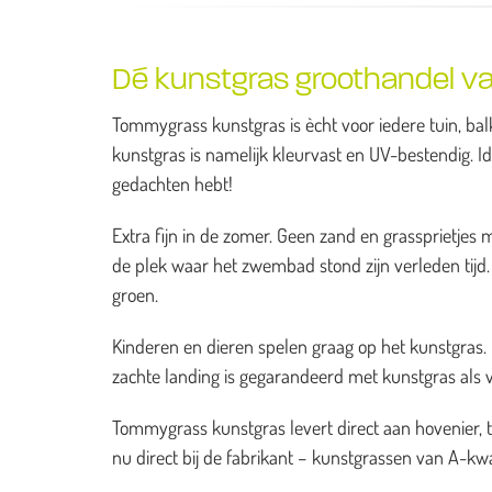
Dé kunstgras groothandel va
Tommygrass kunstgras is ècht voor iedere tuin, balk
kunstgras is namelijk kleurvast en UV-bestendig. I
gedachten hebt!
Extra fijn in de zomer. Geen zand en grassprietj
de plek waar het zwembad stond zijn verleden tijd. H
groen.
Kinderen en dieren spelen graag op het kunstgras. He
zachte landing is gegarandeerd met kunstgras als 
Tommygrass kunstgras levert direct aan hovenier, 
nu direct bij de fabrikant – kunstgrassen van A-kwal