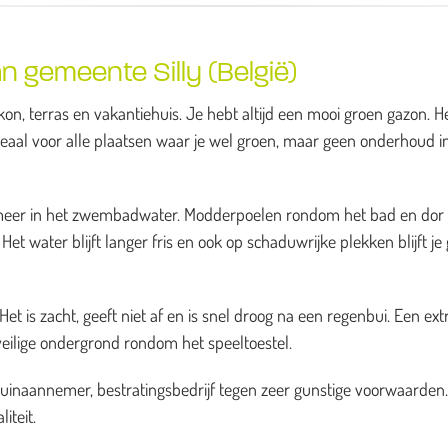
n gemeente Silly (België)
on, terras en vakantiehuis. Je hebt altijd een mooi groen gazon. H
deaal voor alle plaatsen waar je wel groen, maar geen onderhoud i
es meer in het zwembadwater. Modderpoelen rondom het bad en dor
et water blijft langer fris en ook op schaduwrijke plekken blijft je
t is zacht, geeft niet af en is snel droog na een regenbui. Een ext
veilige ondergrond rondom het speeltoestel.
tuinaannemer, bestratingsbedrijf tegen zeer gunstige voorwaarden
iteit.