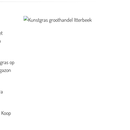
et
n
 gras op
 gazon
ra
. Koop