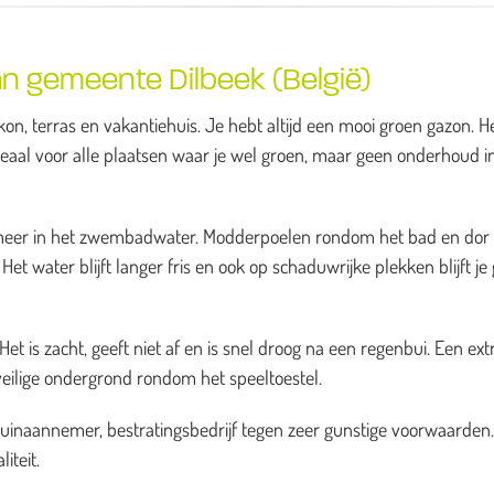
n gemeente Dilbeek (België)
on, terras en vakantiehuis. Je hebt altijd een mooi groen gazon. H
deaal voor alle plaatsen waar je wel groen, maar geen onderhoud i
es meer in het zwembadwater. Modderpoelen rondom het bad en dor
et water blijft langer fris en ook op schaduwrijke plekken blijft je
t is zacht, geeft niet af en is snel droog na een regenbui. Een ext
veilige ondergrond rondom het speeltoestel.
tuinaannemer, bestratingsbedrijf tegen zeer gunstige voorwaarden
iteit.