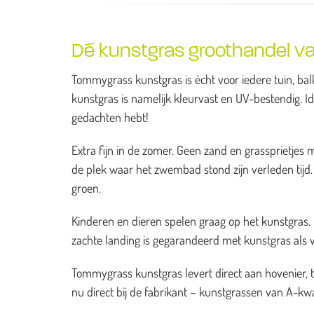
Dé kunstgras groothandel va
Tommygrass kunstgras is ècht voor iedere tuin, balk
kunstgras is namelijk kleurvast en UV-bestendig. I
gedachten hebt!
Extra fijn in de zomer. Geen zand en grassprietj
de plek waar het zwembad stond zijn verleden tijd. H
groen.
Kinderen en dieren spelen graag op het kunstgras. He
zachte landing is gegarandeerd met kunstgras als 
Tommygrass kunstgras levert direct aan hovenier, 
nu direct bij de fabrikant – kunstgrassen van A-kwal