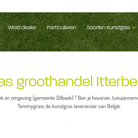
Word dealer
Particulieren
Soorten Kunstgras
s groothandel Itterbe
ek en omgeving (gemeente Dilbeek) ? Ben je hovenier, tuinaannemer 
Tommygrass de kunstgras leverancier van België.
.