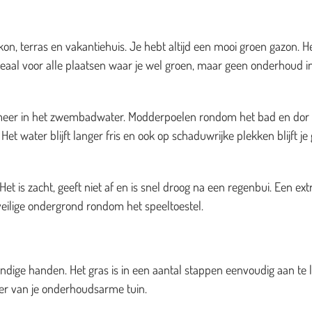
on, terras en vakantiehuis. Je hebt altijd een mooi groen gazon. H
deaal voor alle plaatsen waar je wel groen, maar geen onderhoud i
es meer in het zwembadwater. Modderpoelen rondom het bad en dor
et water blijft langer fris en ook op schaduwrijke plekken blijft je
t is zacht, geeft niet af en is snel droog na een regenbui. Een ext
veilige ondergrond rondom het speeltoestel.
dige handen. Het gras is in een aantal stappen eenvoudig aan te 
zier van je onderhoudsarme tuin.