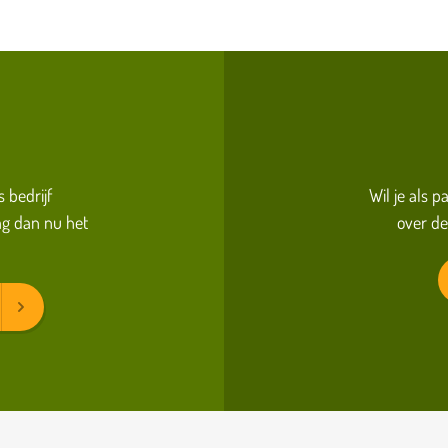
s bedrijf
Wil je als 
g dan nu het
over de