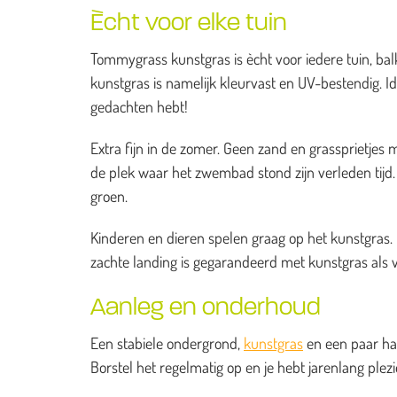
Ècht voor elke tuin
Tommygrass kunstgras is ècht voor iedere tuin, balk
kunstgras is namelijk kleurvast en UV-bestendig. I
gedachten hebt!
Extra fijn in de zomer. Geen zand en grassprietj
de plek waar het zwembad stond zijn verleden tijd. H
groen.
Kinderen en dieren spelen graag op het kunstgras. He
zachte landing is gegarandeerd met kunstgras als 
Aanleg en onderhoud
Een stabiele ondergrond,
kunstgras
en een paar han
Borstel het regelmatig op en je hebt jarenlang ple