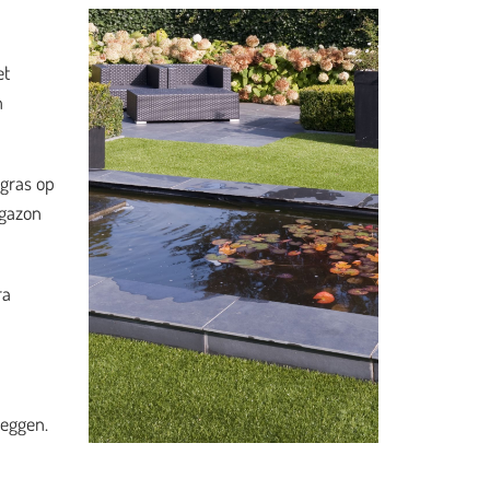
et
n
 gras op
 gazon
ra
leggen.