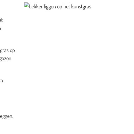
et
n
 gras op
 gazon
ra
leggen.