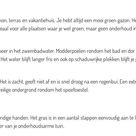
on, terras en vakantiehuis. Je hebt altijd een mooi groen gazon. H
deaal voor alle plaatsen waar je wel groen, maar geen onderhoud i
es meer in het zwembadwater. Modderpoelen rondom het bad en dor
et water blijft langer fris en ook op schaduwrijke plekken blijft je
t is zacht, geeft niet af en is snel droog na een regenbui. Een ext
veilige ondergrond rondom het speeltoestel.
dige handen. Het gras is in een aantal stappen eenvoudig aan te 
zier van je onderhoudsarme tuin.