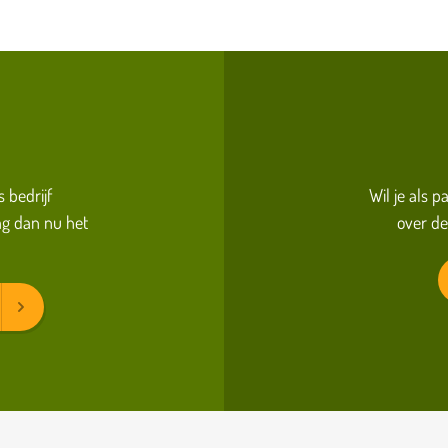
s bedrijf
Wil je als 
g dan nu het
over de