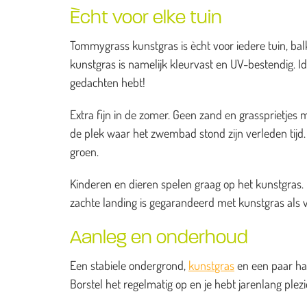
Ècht voor elke tuin
Tommygrass kunstgras is ècht voor iedere tuin, balk
kunstgras is namelijk kleurvast en UV-bestendig. I
gedachten hebt!
Extra fijn in de zomer. Geen zand en grassprietj
de plek waar het zwembad stond zijn verleden tijd. H
groen.
Kinderen en dieren spelen graag op het kunstgras. He
zachte landing is gegarandeerd met kunstgras als 
Aanleg en onderhoud
Een stabiele ondergrond,
kunstgras
en een paar han
Borstel het regelmatig op en je hebt jarenlang ple