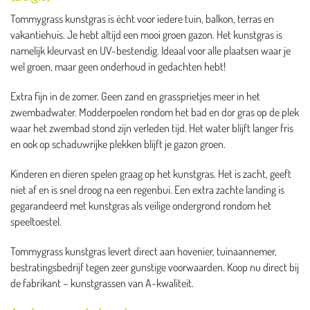
Tommygrass kunstgras is ècht voor iedere tuin, balkon, terras en
vakantiehuis. Je hebt altijd een mooi groen gazon. Het kunstgras is
namelijk kleurvast en UV-bestendig. Ideaal voor alle plaatsen waar je
wel groen, maar geen onderhoud in gedachten hebt!
Extra fijn in de zomer. Geen zand en grassprietjes meer in het
zwembadwater. Modderpoelen rondom het bad en dor gras op de plek
waar het zwembad stond zijn verleden tijd. Het water blijft langer fris
en ook op schaduwrijke plekken blijft je gazon groen.
Kinderen en dieren spelen graag op het kunstgras. Het is zacht, geeft
niet af en is snel droog na een regenbui. Een extra zachte landing is
gegarandeerd met kunstgras als veilige ondergrond rondom het
speeltoestel.
Tommygrass kunstgras levert direct aan hovenier, tuinaannemer,
bestratingsbedrijf tegen zeer gunstige voorwaarden. Koop nu direct bij
de fabrikant – kunstgrassen van A-kwaliteit.