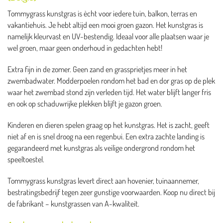
Tommygrass kunstgras is ècht voor iedere tuin, balkon, terras en
vakantiehuis. Je hebt altijd een mooi groen gazon. Het kunstgras is
namelijk kleurvast en UV-bestendig. Ideaal voor alle plaatsen waar je
wel groen, maar geen onderhoud in gedachten hebt!
Extra fijn in de zomer. Geen zand en grassprietjes meer in het
zwembadwater. Modderpoelen rondom het bad en dor gras op de plek
waar het zwembad stond zijn verleden tijd. Het water blijft langer fris
en ook op schaduwrijke plekken blijft je gazon groen.
Kinderen en dieren spelen graag op het kunstgras. Het is zacht, geeft
niet af en is snel droog na een regenbui. Een extra zachte landing is
gegarandeerd met kunstgras als veilige ondergrond rondom het
speeltoestel.
Tommygrass kunstgras levert direct aan hovenier, tuinaannemer,
bestratingsbedrijf tegen zeer gunstige voorwaarden. Koop nu direct bij
de fabrikant – kunstgrassen van A-kwaliteit.