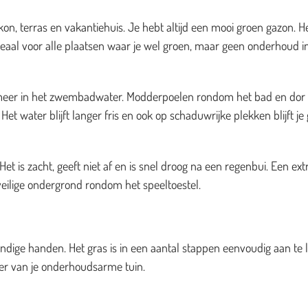
on, terras en vakantiehuis. Je hebt altijd een mooi groen gazon. H
deaal voor alle plaatsen waar je wel groen, maar geen onderhoud i
es meer in het zwembadwater. Modderpoelen rondom het bad en dor
et water blijft langer fris en ook op schaduwrijke plekken blijft je
t is zacht, geeft niet af en is snel droog na een regenbui. Een ext
veilige ondergrond rondom het speeltoestel.
dige handen. Het gras is in een aantal stappen eenvoudig aan te 
zier van je onderhoudsarme tuin.