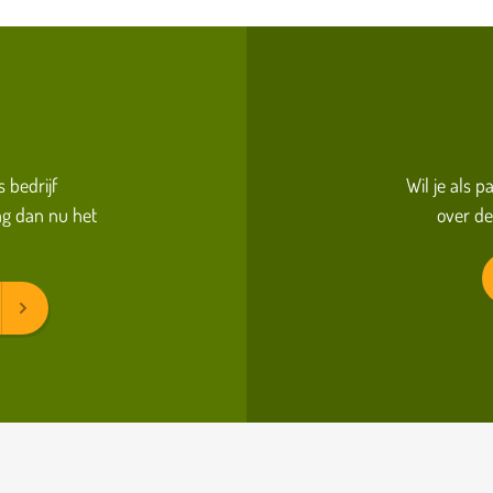
s bedrijf
Wil je als 
g dan nu het
over de