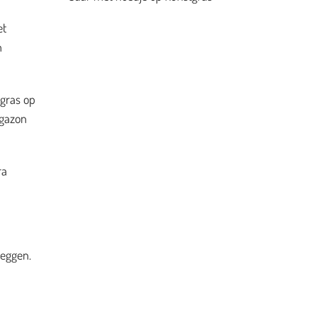
et
n
 gras op
 gazon
ra
leggen.