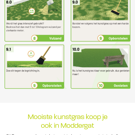
Mooiste kunstgras koop je
ook in Moddergat