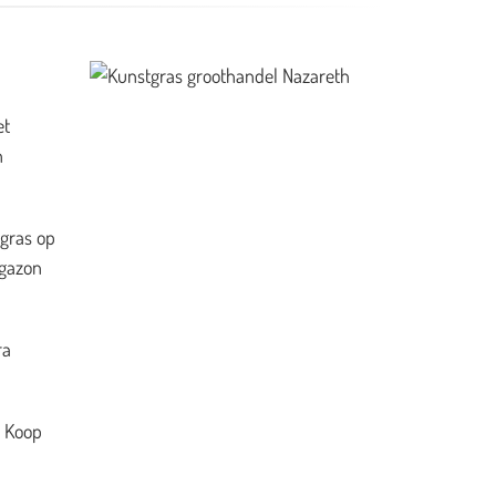
et
n
 gras op
 gazon
ra
. Koop