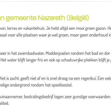
n gemeente Nazareth (België)
on, terras en vakantiehuis. Je hebt altijd een mooi groen gazon. H
deaal voor alle plaatsen waar je wel groen, maar geen onderhoud i
es meer in het zwembadwater. Modderpoelen rondom het bad en dor
et water blijft langer fris en ook op schaduwrijke plekken blijft je
t is zacht, geeft niet af en is snel droog na een regenbui. Een ext
veilige ondergrond rondom het speeltoestel.
tuinaannemer, bestratingsbedrijf tegen zeer gunstige voorwaarden
iteit.