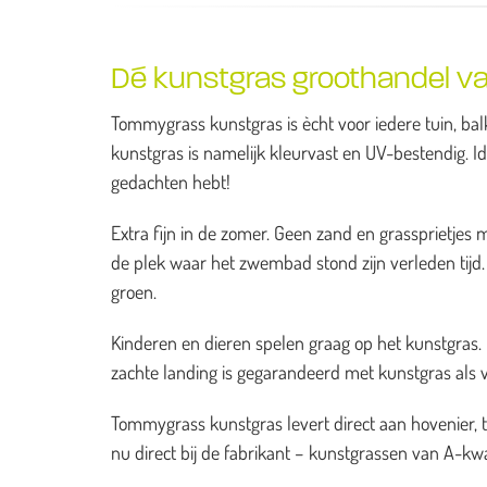
Dé kunstgras groothandel va
Tommygrass kunstgras is ècht voor iedere tuin, balk
kunstgras is namelijk kleurvast en UV-bestendig. I
gedachten hebt!
Extra fijn in de zomer. Geen zand en grassprietj
de plek waar het zwembad stond zijn verleden tijd. H
groen.
Kinderen en dieren spelen graag op het kunstgras. He
zachte landing is gegarandeerd met kunstgras als 
Tommygrass kunstgras levert direct aan hovenier, 
nu direct bij de fabrikant – kunstgrassen van A-kwal