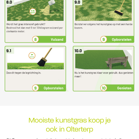
Mooiste kunstgras koop je
ook in Olterterp