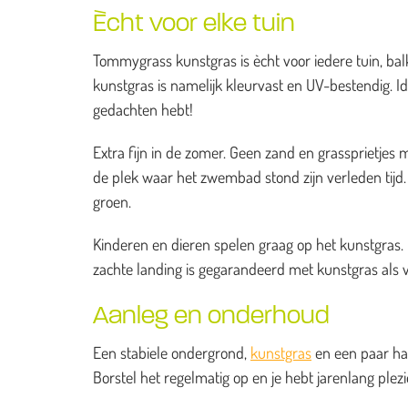
Ècht voor elke tuin
Tommygrass kunstgras is ècht voor iedere tuin, balk
kunstgras is namelijk kleurvast en UV-bestendig. I
gedachten hebt!
Extra fijn in de zomer. Geen zand en grassprietj
de plek waar het zwembad stond zijn verleden tijd. H
groen.
Kinderen en dieren spelen graag op het kunstgras. He
zachte landing is gegarandeerd met kunstgras als 
Aanleg en onderhoud
Een stabiele ondergrond,
kunstgras
en een paar han
Borstel het regelmatig op en je hebt jarenlang ple