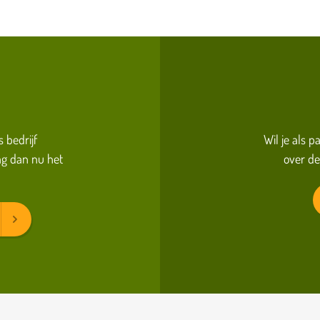
s bedrijf
Wil je als 
g dan nu het
over de