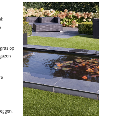
et
n
 gras op
 gazon
ra
leggen.