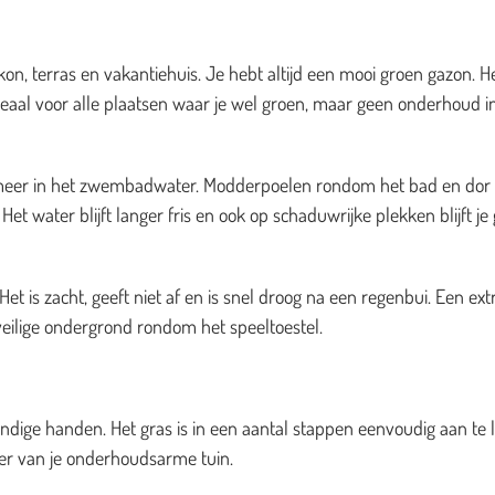
on, terras en vakantiehuis. Je hebt altijd een mooi groen gazon. H
deaal voor alle plaatsen waar je wel groen, maar geen onderhoud i
es meer in het zwembadwater. Modderpoelen rondom het bad en dor
et water blijft langer fris en ook op schaduwrijke plekken blijft je
t is zacht, geeft niet af en is snel droog na een regenbui. Een ext
veilige ondergrond rondom het speeltoestel.
dige handen. Het gras is in een aantal stappen eenvoudig aan te 
zier van je onderhoudsarme tuin.