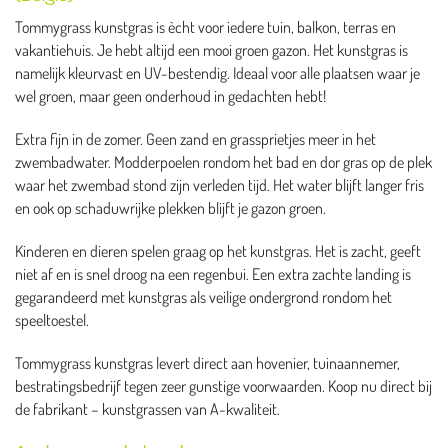
Tommygrass kunstgras is ècht voor iedere tuin, balkon, terras en
vakantiehuis. Je hebt altijd een mooi groen gazon. Het kunstgras is
namelijk kleurvast en UV-bestendig. Ideaal voor alle plaatsen waar je
wel groen, maar geen onderhoud in gedachten hebt!
Extra fijn in de zomer. Geen zand en grassprietjes meer in het
zwembadwater. Modderpoelen rondom het bad en dor gras op de plek
waar het zwembad stond zijn verleden tijd. Het water blijft langer fris
en ook op schaduwrijke plekken blijft je gazon groen.
Kinderen en dieren spelen graag op het kunstgras. Het is zacht, geeft
niet af en is snel droog na een regenbui. Een extra zachte landing is
gegarandeerd met kunstgras als veilige ondergrond rondom het
speeltoestel.
Tommygrass kunstgras levert direct aan hovenier, tuinaannemer,
bestratingsbedrijf tegen zeer gunstige voorwaarden. Koop nu direct bij
de fabrikant – kunstgrassen van A-kwaliteit.