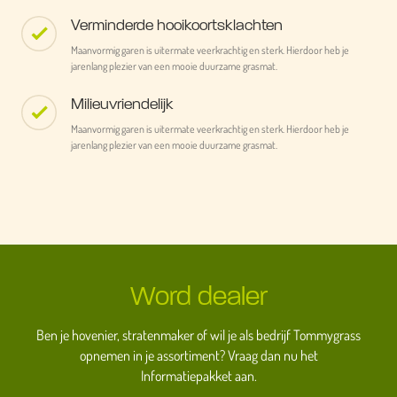
Verminderde hooikoortsklachten
Maanvormig garen is uitermate veerkrachtig en sterk. Hierdoor heb je
jarenlang plezier van een mooie duurzame grasmat.
Milieuvriendelijk
Maanvormig garen is uitermate veerkrachtig en sterk. Hierdoor heb je
jarenlang plezier van een mooie duurzame grasmat.
Word dealer
Ben je hovenier, stratenmaker of wil je als bedrijf Tommygrass
opnemen in je assortiment? Vraag dan nu het
Informatiepakket aan.