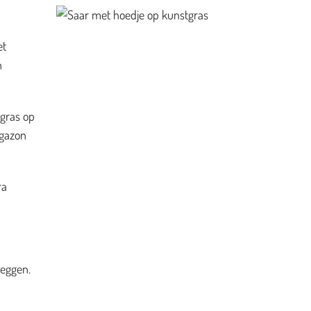
et
n
 gras op
 gazon
ra
leggen.