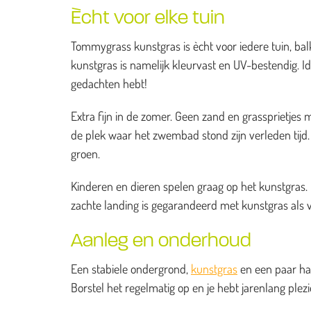
Ècht voor elke tuin
Tommygrass kunstgras is ècht voor iedere tuin, balk
kunstgras is namelijk kleurvast en UV-bestendig. I
gedachten hebt!
Extra fijn in de zomer. Geen zand en grassprietj
de plek waar het zwembad stond zijn verleden tijd. H
groen.
Kinderen en dieren spelen graag op het kunstgras. He
zachte landing is gegarandeerd met kunstgras als 
Aanleg en onderhoud
Een stabiele ondergrond,
kunstgras
en een paar han
Borstel het regelmatig op en je hebt jarenlang ple