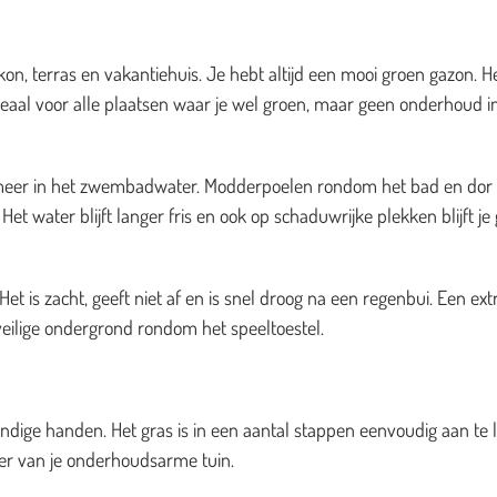
on, terras en vakantiehuis. Je hebt altijd een mooi groen gazon. H
deaal voor alle plaatsen waar je wel groen, maar geen onderhoud i
es meer in het zwembadwater. Modderpoelen rondom het bad en dor
et water blijft langer fris en ook op schaduwrijke plekken blijft je
t is zacht, geeft niet af en is snel droog na een regenbui. Een ext
veilige ondergrond rondom het speeltoestel.
dige handen. Het gras is in een aantal stappen eenvoudig aan te 
zier van je onderhoudsarme tuin.