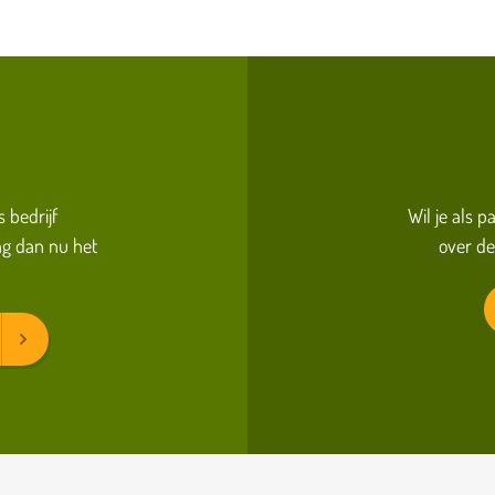
s bedrijf
Wil je als 
g dan nu het
over de