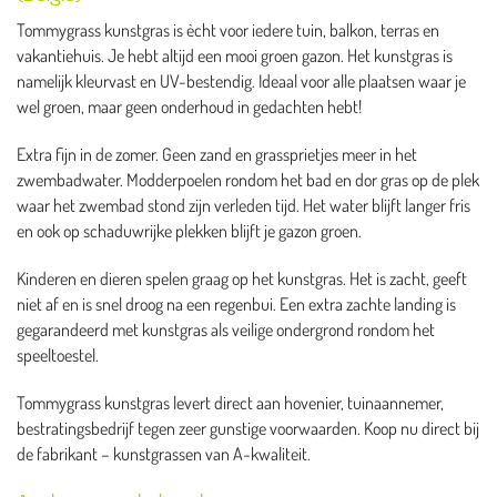
Tommygrass kunstgras is ècht voor iedere tuin, balkon, terras en
vakantiehuis. Je hebt altijd een mooi groen gazon. Het kunstgras is
namelijk kleurvast en UV-bestendig. Ideaal voor alle plaatsen waar je
wel groen, maar geen onderhoud in gedachten hebt!
Extra fijn in de zomer. Geen zand en grassprietjes meer in het
zwembadwater. Modderpoelen rondom het bad en dor gras op de plek
waar het zwembad stond zijn verleden tijd. Het water blijft langer fris
en ook op schaduwrijke plekken blijft je gazon groen.
Kinderen en dieren spelen graag op het kunstgras. Het is zacht, geeft
niet af en is snel droog na een regenbui. Een extra zachte landing is
gegarandeerd met kunstgras als veilige ondergrond rondom het
speeltoestel.
Tommygrass kunstgras levert direct aan hovenier, tuinaannemer,
bestratingsbedrijf tegen zeer gunstige voorwaarden. Koop nu direct bij
de fabrikant – kunstgrassen van A-kwaliteit.