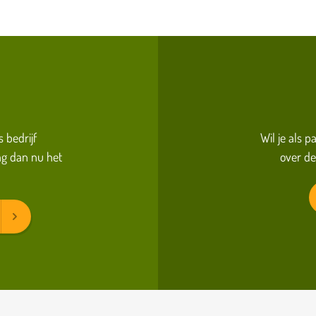
s bedrijf
Wil je als 
g dan nu het
over de