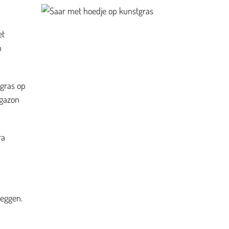
et
n
 gras op
 gazon
ra
leggen.