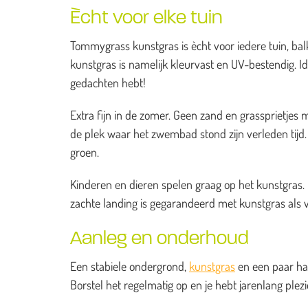
Ècht voor elke tuin
Tommygrass kunstgras is ècht voor iedere tuin, balk
kunstgras is namelijk kleurvast en UV-bestendig. I
gedachten hebt!
Extra fijn in de zomer. Geen zand en grassprietj
de plek waar het zwembad stond zijn verleden tijd. H
groen.
Kinderen en dieren spelen graag op het kunstgras. He
zachte landing is gegarandeerd met kunstgras als 
Aanleg en onderhoud
Een stabiele ondergrond,
kunstgras
en een paar han
Borstel het regelmatig op en je hebt jarenlang ple