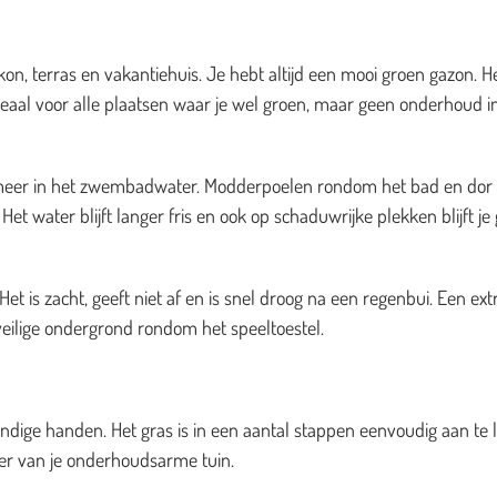
on, terras en vakantiehuis. Je hebt altijd een mooi groen gazon. H
deaal voor alle plaatsen waar je wel groen, maar geen onderhoud i
es meer in het zwembadwater. Modderpoelen rondom het bad en dor
et water blijft langer fris en ook op schaduwrijke plekken blijft je
t is zacht, geeft niet af en is snel droog na een regenbui. Een ext
veilige ondergrond rondom het speeltoestel.
dige handen. Het gras is in een aantal stappen eenvoudig aan te 
zier van je onderhoudsarme tuin.