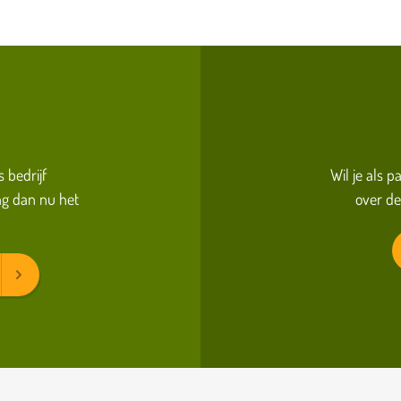
s bedrijf
Wil je als 
g dan nu het
over de