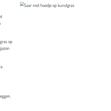
et
n
 gras op
 gazon
ra
leggen.