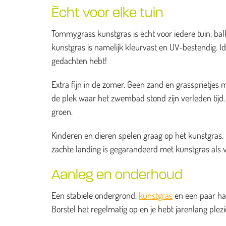
Ècht voor elke tuin
Tommygrass kunstgras is ècht voor iedere tuin, balk
kunstgras is namelijk kleurvast en UV-bestendig. I
gedachten hebt!
Extra fijn in de zomer. Geen zand en grassprietj
de plek waar het zwembad stond zijn verleden tijd. H
groen.
Kinderen en dieren spelen graag op het kunstgras. He
zachte landing is gegarandeerd met kunstgras als 
Aanleg en onderhoud
Een stabiele ondergrond,
kunstgras
en een paar han
Borstel het regelmatig op en je hebt jarenlang ple