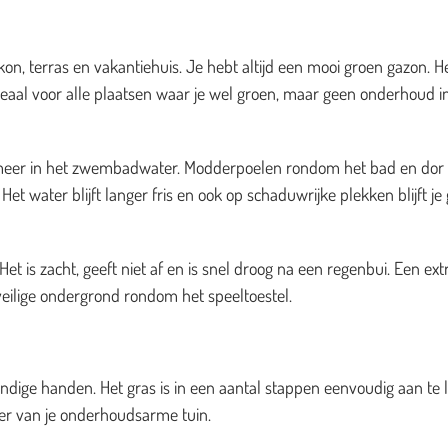
on, terras en vakantiehuis. Je hebt altijd een mooi groen gazon. H
deaal voor alle plaatsen waar je wel groen, maar geen onderhoud i
es meer in het zwembadwater. Modderpoelen rondom het bad en dor
et water blijft langer fris en ook op schaduwrijke plekken blijft je
t is zacht, geeft niet af en is snel droog na een regenbui. Een ext
veilige ondergrond rondom het speeltoestel.
dige handen. Het gras is in een aantal stappen eenvoudig aan te 
zier van je onderhoudsarme tuin.