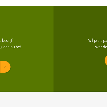
s bedrijf
Wil je als 
g dan nu het
over de