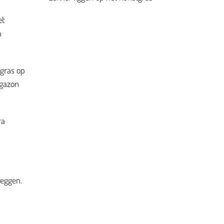
et
n
 gras op
 gazon
ra
leggen.