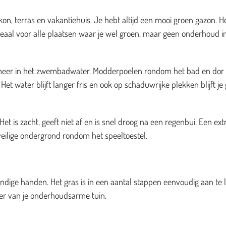
on, terras en vakantiehuis. Je hebt altijd een mooi groen gazon. H
deaal voor alle plaatsen waar je wel groen, maar geen onderhoud i
es meer in het zwembadwater. Modderpoelen rondom het bad en dor
et water blijft langer fris en ook op schaduwrijke plekken blijft je
t is zacht, geeft niet af en is snel droog na een regenbui. Een ext
veilige ondergrond rondom het speeltoestel.
dige handen. Het gras is in een aantal stappen eenvoudig aan te 
zier van je onderhoudsarme tuin.