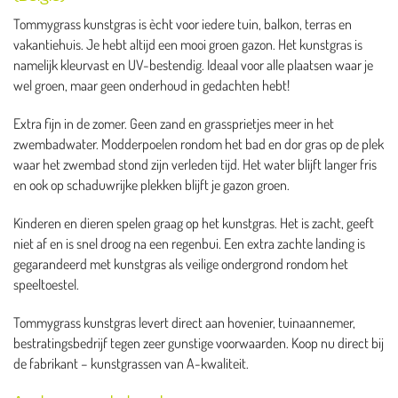
Tommygrass kunstgras is ècht voor iedere tuin, balkon, terras en
vakantiehuis. Je hebt altijd een mooi groen gazon. Het kunstgras is
namelijk kleurvast en UV-bestendig. Ideaal voor alle plaatsen waar je
wel groen, maar geen onderhoud in gedachten hebt!
Extra fijn in de zomer. Geen zand en grassprietjes meer in het
zwembadwater. Modderpoelen rondom het bad en dor gras op de plek
waar het zwembad stond zijn verleden tijd. Het water blijft langer fris
en ook op schaduwrijke plekken blijft je gazon groen.
Kinderen en dieren spelen graag op het kunstgras. Het is zacht, geeft
niet af en is snel droog na een regenbui. Een extra zachte landing is
gegarandeerd met kunstgras als veilige ondergrond rondom het
speeltoestel.
Tommygrass kunstgras levert direct aan hovenier, tuinaannemer,
bestratingsbedrijf tegen zeer gunstige voorwaarden. Koop nu direct bij
de fabrikant – kunstgrassen van A-kwaliteit.