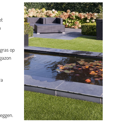
et
n
 gras op
 gazon
ra
leggen.