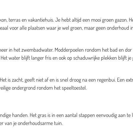
on, terras en vakantiehuis. Je hebt altijd een mooi groen gazon. H
deaal voor alle plaatsen waar je wel groen, maar geen onderhoud i
es meer in het zwembadwater. Modderpoelen rondom het bad en dor
et water blijft langer fris en ook op schaduwrijke plekken blijft je
t is zacht, geeft niet af en is snel droog na een regenbui. Een ext
veilige ondergrond rondom het speeltoestel.
dige handen. Het gras is in een aantal stappen eenvoudig aan te 
zier van je onderhoudsarme tuin.