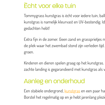
Ècht voor elke tuin
Tommygrass kunstgras is ècht voor iedere tuin, balk
kunstgras is namelijk kleurvast en UV-bestendig. I
gedachten hebt!
Extra fijn in de zomer. Geen zand en grassprietj
de plek waar het zwembad stond zijn verleden tijd. H
groen.
Kinderen en dieren spelen graag op het kunstgras. He
zachte landing is gegarandeerd met kunstgras als 
Aanleg en onderhoud
Een stabiele ondergrond,
kunstgras
en een paar han
Borstel het regelmatig op en je hebt jarenlang ple