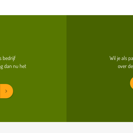
s bedrijf
Wil je als 
g dan nu het
over de