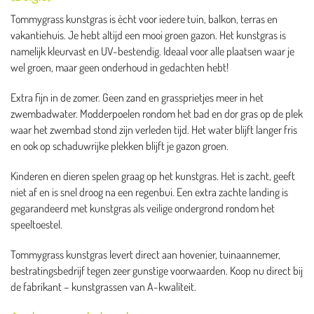
Tommygrass kunstgras is ècht voor iedere tuin, balkon, terras en
vakantiehuis. Je hebt altijd een mooi groen gazon. Het kunstgras is
namelijk kleurvast en UV-bestendig. Ideaal voor alle plaatsen waar je
wel groen, maar geen onderhoud in gedachten hebt!
Extra fijn in de zomer. Geen zand en grassprietjes meer in het
zwembadwater. Modderpoelen rondom het bad en dor gras op de plek
waar het zwembad stond zijn verleden tijd. Het water blijft langer fris
en ook op schaduwrijke plekken blijft je gazon groen.
Kinderen en dieren spelen graag op het kunstgras. Het is zacht, geeft
niet af en is snel droog na een regenbui. Een extra zachte landing is
gegarandeerd met kunstgras als veilige ondergrond rondom het
speeltoestel.
Tommygrass kunstgras levert direct aan hovenier, tuinaannemer,
bestratingsbedrijf tegen zeer gunstige voorwaarden. Koop nu direct bij
de fabrikant – kunstgrassen van A-kwaliteit.