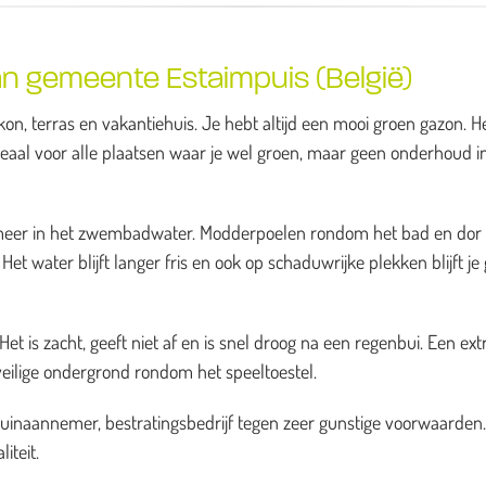
n gemeente Estaimpuis (België)
on, terras en vakantiehuis. Je hebt altijd een mooi groen gazon. H
deaal voor alle plaatsen waar je wel groen, maar geen onderhoud i
es meer in het zwembadwater. Modderpoelen rondom het bad en dor
et water blijft langer fris en ook op schaduwrijke plekken blijft je
t is zacht, geeft niet af en is snel droog na een regenbui. Een ext
veilige ondergrond rondom het speeltoestel.
tuinaannemer, bestratingsbedrijf tegen zeer gunstige voorwaarden
iteit.