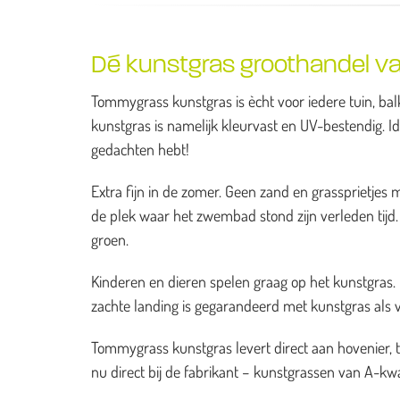
Dé kunstgras groothandel va
Tommygrass kunstgras is ècht voor iedere tuin, balk
kunstgras is namelijk kleurvast en UV-bestendig. I
gedachten hebt!
Extra fijn in de zomer. Geen zand en grassprietj
de plek waar het zwembad stond zijn verleden tijd. H
groen.
Kinderen en dieren spelen graag op het kunstgras. He
zachte landing is gegarandeerd met kunstgras als 
Tommygrass kunstgras levert direct aan hovenier, 
nu direct bij de fabrikant – kunstgrassen van A-kwal