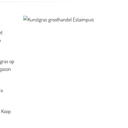
et
n
 gras op
 gazon
ra
. Koop