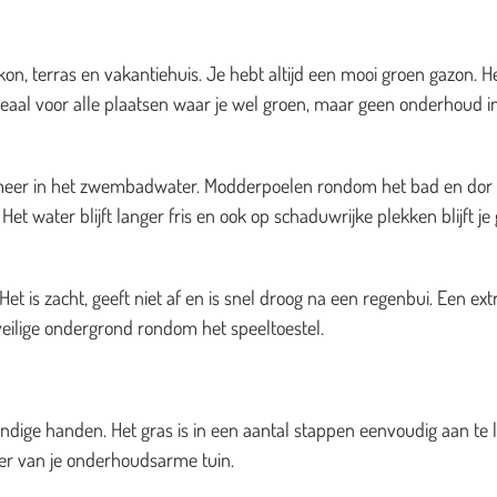
on, terras en vakantiehuis. Je hebt altijd een mooi groen gazon. H
deaal voor alle plaatsen waar je wel groen, maar geen onderhoud i
es meer in het zwembadwater. Modderpoelen rondom het bad en dor
et water blijft langer fris en ook op schaduwrijke plekken blijft je
t is zacht, geeft niet af en is snel droog na een regenbui. Een ext
veilige ondergrond rondom het speeltoestel.
dige handen. Het gras is in een aantal stappen eenvoudig aan te 
zier van je onderhoudsarme tuin.