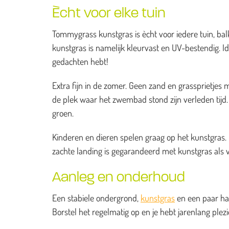
Ècht voor elke tuin
Tommygrass kunstgras is ècht voor iedere tuin, balk
kunstgras is namelijk kleurvast en UV-bestendig. I
gedachten hebt!
Extra fijn in de zomer. Geen zand en grassprietj
de plek waar het zwembad stond zijn verleden tijd. H
groen.
Kinderen en dieren spelen graag op het kunstgras. He
zachte landing is gegarandeerd met kunstgras als 
Aanleg en onderhoud
Een stabiele ondergrond,
kunstgras
en een paar han
Borstel het regelmatig op en je hebt jarenlang ple