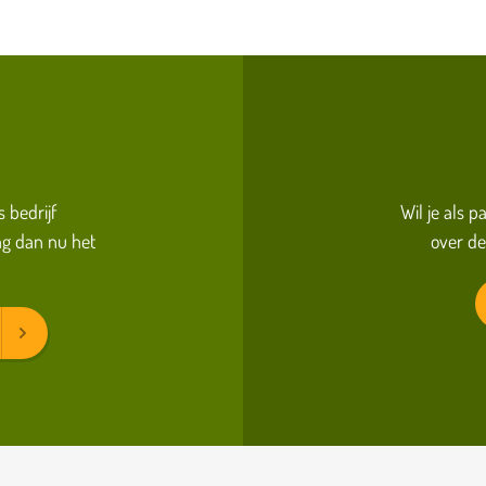
s bedrijf
Wil je als 
g dan nu het
over de