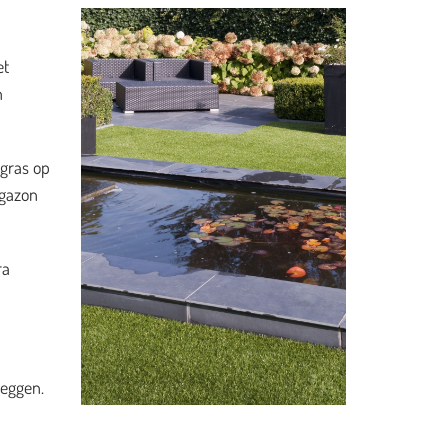
et
n
 gras op
 gazon
ra
leggen.