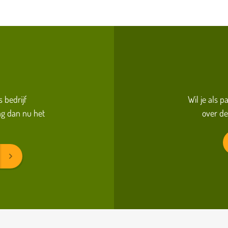
s bedrijf
Wil je als 
g dan nu het
over de