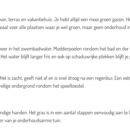
on, terras en vakantiehuis. Je hebt altijd een mooi groen gazon. H
deaal voor alle plaatsen waar je wel groen, maar geen onderhoud i
es meer in het zwembadwater. Modderpoelen rondom het bad en dor
et water blijft langer fris en ook op schaduwrijke plekken blijft je
t is zacht, geeft niet af en is snel droog na een regenbui. Een ext
veilige ondergrond rondom het speeltoestel.
dige handen. Het gras is in een aantal stappen eenvoudig aan te 
zier van je onderhoudsarme tuin.