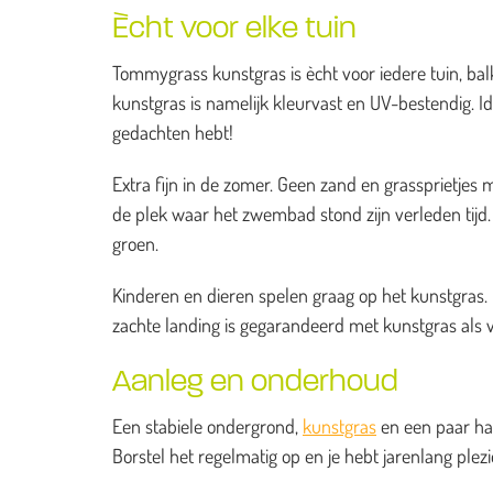
Ècht voor elke tuin
Tommygrass kunstgras is ècht voor iedere tuin, balk
kunstgras is namelijk kleurvast en UV-bestendig. I
gedachten hebt!
Extra fijn in de zomer. Geen zand en grassprietj
de plek waar het zwembad stond zijn verleden tijd. H
groen.
Kinderen en dieren spelen graag op het kunstgras. He
zachte landing is gegarandeerd met kunstgras als 
Aanleg en onderhoud
Een stabiele ondergrond,
kunstgras
en een paar han
Borstel het regelmatig op en je hebt jarenlang ple