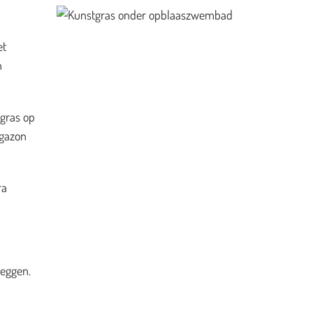
et
n
 gras op
 gazon
ra
leggen.