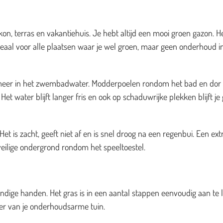
on, terras en vakantiehuis. Je hebt altijd een mooi groen gazon. H
deaal voor alle plaatsen waar je wel groen, maar geen onderhoud i
es meer in het zwembadwater. Modderpoelen rondom het bad en dor
et water blijft langer fris en ook op schaduwrijke plekken blijft je
t is zacht, geeft niet af en is snel droog na een regenbui. Een ext
veilige ondergrond rondom het speeltoestel.
dige handen. Het gras is in een aantal stappen eenvoudig aan te 
zier van je onderhoudsarme tuin.