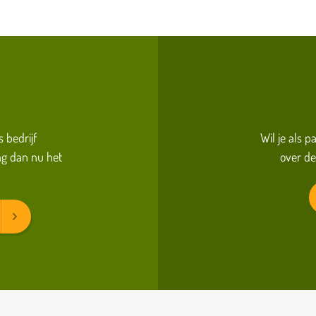
s bedrijf
Wil je als 
g dan nu het
over de