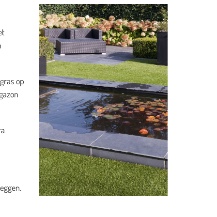
et
n
 gras op
 gazon
ra
leggen.