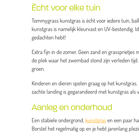
Ècht voor elke tuin
Tommygrass kunstgras is ècht voor iedere tuin, balk
kunstgras is namelijk kleurvast en UV-bestendig. I
gedachten hebt!
Extra fijn in de zomer. Geen zand en grassprietj
de plek waar het zwembad stond zijn verleden tijd. H
groen.
Kinderen en dieren spelen graag op het kunstgras. He
zachte landing is gegarandeerd met kunstgras als 
Aanleg en onderhoud
Een stabiele ondergrond,
kunstgras
en een paar han
Borstel het regelmatig op en je hebt jarenlang ple